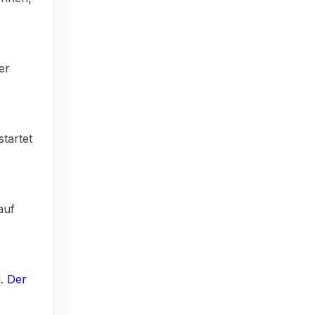
er
tartet
auf
d.
Der