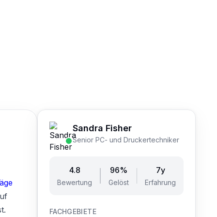
Sandra Fisher
Senior PC- und Druckertechniker
4.8
96%
7y
räge
Bewertung
Gelöst
Erfahrung
uf
t.
FACHGEBIETE