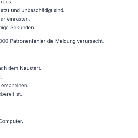
eraus.
esetzt und unbeschädigt sind.
bar einrasten.
inige Sekunden.
6000 Patronenfehler die Meldung verursacht.
ach dem Neustart.
.
 erscheinen.
ereit ist.
 Computer.