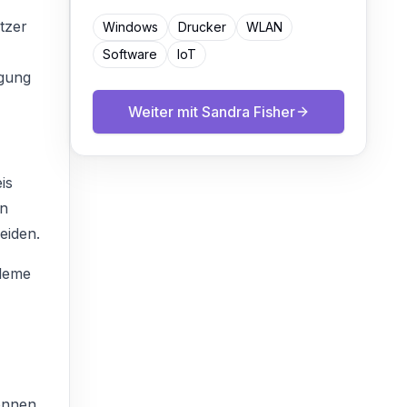
tzer
Windows
Drucker
WLAN
Software
IoT
rgung
Weiter mit
Sandra Fisher
is
en
eiden.
bleme
önnen,