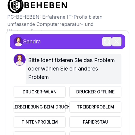
PC-BEHEBEN: Erfahrene IT-Profis bieten
umfassende Computerreparatur- und
Wartungsdienste
Sandra
SCHNELLE LINKS
Home
Über uns
Bitte identifizieren Sie das Problem 
Kontaktiere uns
oder wählen Sie ein anderes 
Problem
UNTERNEHMEN
Datenschutzrichtlinie
DRUCKER-WLAN
DRUCKER OFFLINE
Haftungsausschluss
Nutzungsbedingungen
FEHLERBEHEBUNG BEIM DRUCKER
TREIBERPROBLEM
FAQ
DIENSTLEISTUNGEN
TINTENPROBLEM
PAPIERSTAU
Business IT Services
Home IT Services