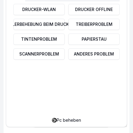
DRUCKER-WLAN
DRUCKER OFFLINE
Schließen Sie alle Programme
FEHLERBEHEBUNG BEIM DRUCKER
TREIBERPROBLEM
Starten Sie den PC neu
TINTENPROBLEM
PAPIERSTAU
Öffnen Sie erneut die Druckerliste
SCANNERPROBLEM
ANDERES PROBLEM
Prüfen Sie, ob der Drucker noch vorhanden
ist
Falls nötig, Schritt wiederholen
Nach dem Neustart ist So entfernen Sie einen
Drucker unter Windows 10 meist vollständig
Probleme mit dem Drucker?
abgeschlossen und das System ist sauber
Hier gibt's die Lösung.
Pc beheben
bereinigt.