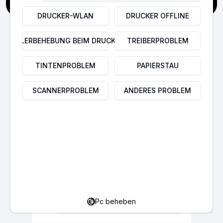
DRUCKER-WLAN
DRUCKER OFFLINE
FEHLERBEHEBUNG BEIM DRUCKER
TREIBERPROBLEM
TINTENPROBLEM
PAPIERSTAU
SCANNERPROBLEM
ANDERES PROBLEM
Profi-Druck: Schnell.
Zuverlässig. Preiswert.
Fehler beheben, Kosten sparen,
besser drucken.
Probleme mit dem Drucker?
klicken Sie hier
Hier gibt's die Lösung.
Pc beheben