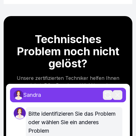
Technisches
Problem noch nicht
gelöst?
Unsere zertifizierten Techniker helfen Ihnen
dabei, PC-, Drucker-, WLAN- und
Softwareprobleme schnell und individuell zu
Sandra
lösen.
Bitte identifizieren Sie das Problem 
Kostenlose Expertenhilfe erhalten
oder wählen Sie ein anderes 
Problem