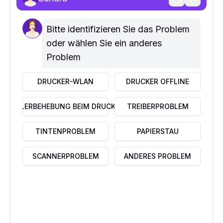
SCHNELLE LINKS
Home
Über uns
Bitte identifizieren Sie das Problem 
Kontaktiere uns
oder wählen Sie ein anderes 
Problem
UNTERNEHMEN
Datenschutzrichtlinie
DRUCKER-WLAN
DRUCKER OFFLINE
Haftungsausschluss
Nutzungsbedingungen
FEHLERBEHEBUNG BEIM DRUCKER
TREIBERPROBLEM
FAQ
DIENSTLEISTUNGEN
TINTENPROBLEM
PAPIERSTAU
Business IT Services
Home IT Services
SCANNERPROBLEM
ANDERES PROBLEM
In-store IT services
IN KONTAKT TRETEN
Kreuzstr 2, 76530 Baden–Baden, Deutschland
+49 800 627 0749
hilfe@pcbeheben.de