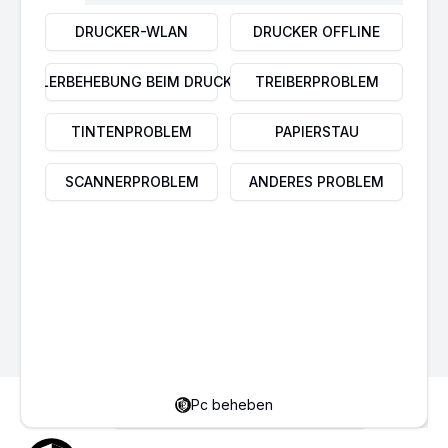
PIN beim Drucker hinzufügen wird
DRUCKER-WLAN
DRUCKER OFFLINE
nicht akzeptiert
FEHLERBEHEBUNG BEIM DRUCKER
TREIBERPROBLEM
TINTENPROBLEM
PAPIERSTAU
LibreOffice funktioniert nicht unter
SCANNERPROBLEM
ANDERES PROBLEM
Windows 11 & 10
WPP Drucker deaktivieren in
Windows 11 | Einfache Anleitung
Probleme mit dem Drucker?
Hier gibt's die Lösung.
Pc beheben