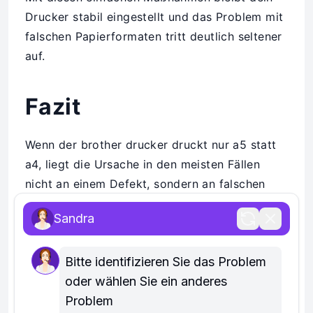
Drucker stabil eingestellt und das Problem mit
falschen Papierformaten tritt deutlich seltener
auf.
Fazit
Wenn der brother drucker druckt nur a5 statt
a4, liegt die Ursache in den meisten Fällen
nicht an einem Defekt, sondern an falschen
Einstellungen im Drucker, im Windows-System
Sandra
oder in einzelnen Programmen. Das Problem
entsteht oft durch ein falsch gesetztes
Bitte identifizieren Sie das Problem 
Standardpapierformat oder durch alte
oder wählen Sie ein anderes 
gespeicherte Druckprofile.
Problem